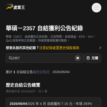
處置王
華碩－2357 自結獲利公告紀錄
華碩（2357）
自結獲利公告紀錄：公告時間、自結損益、EPS、YoY／
QoQ 成長率與公告截圖，快速掌握個股獲利動能。
想查此股的其他紀錄？
注意紀錄
處置歷史
個股風險
2357
月曆
累計
1
次自結公告
最近公告日
2026/06/04
歷史自結公告總覽
資料統計至 2026/08/07・共 1 筆
2026/06/04
2026 年 4 月 自結獲利 7.15 元，年增 283%