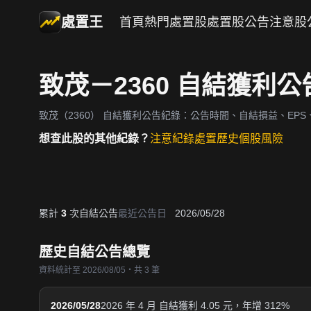
處置王
首頁
熱門處置股
處置股公告
注意股
致茂－2360 自結獲利
致茂（2360）
自結獲利公告紀錄：公告時間、自結損益、EPS、
想查此股的其他紀錄？
注意紀錄
處置歷史
個股風險
累計
3
次自結公告
最近公告日
2026/05/28
歷史自結公告總覽
資料統計至 2026/08/05・共 3 筆
2026/05/28
2026 年 4 月 自結獲利 4.05 元，年增 312%