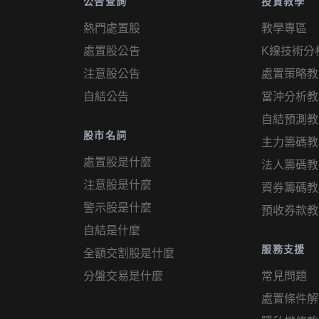
公告查詢
投資教學
熱門處置股
教學專區
處置股公告
K線技術分
注意股公告
處置策略教
自結公告
當沖分析教
自結預測教
股市名詞
主力籌碼教
處置股是什麼
法人籌碼教
注意股是什麼
資券籌碼教
警示股是什麼
預收券款教
自結是什麼
服務支援
全額交割股是什麼
分盤交易是什麼
常見問題
處置條件解