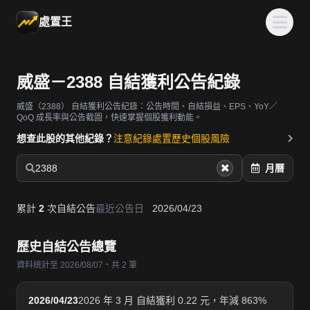
處置王
威盛－2388 自結獲利公告紀錄
威盛（2388）
自結獲利公告紀錄：公告時間、自結損益、EPS、YoY／
QoQ 成長率與公告截圖，快速掌握個股獲利動能。
想查此股的其他紀錄？
注意紀錄
處置歷史
個股風險
2388
月曆
累計
2
次自結公告
最近公告日
2026/04/23
歷史自結公告總覽
資料統計至 2026/08/07・共 2 筆
2026/04/23
2026 年 3 月 自結獲利 0.22 元，年減 863%