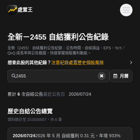
處置王
全新－2455 自結獲利公告紀錄
全新（2455）
自結獲利公告紀錄：公告時間、自結損益、EPS、YoY／
QoQ 成長率與公告截圖，快速掌握個股獲利動能。
想查此股的其他紀錄？
注意紀錄
處置歷史
個股風險
2455
月曆
累計
6
次自結公告
最近公告日
2026/07/24
歷史自結公告總覽
資料統計至 2026/08/07・共 6 筆
2026/07/24
2026 年 5 月 自結獲利 0.31 元，年增 933%