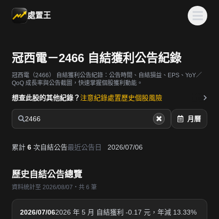
處置王
冠西電－2466 自結獲利公告紀錄
冠西電（2466）
自結獲利公告紀錄：公告時間、自結損益、EPS、YoY／
QoQ 成長率與公告截圖，快速掌握個股獲利動能。
想查此股的其他紀錄？
注意紀錄
處置歷史
個股風險
2466
月曆
累計
6
次自結公告
最近公告日
2026/07/06
歷史自結公告總覽
資料統計至 2026/08/07・共 6 筆
2026/07/06
2026 年 5 月 自結獲利 -0.17 元，年減 13.33%