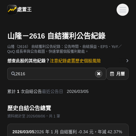
處置王
山隆－2616 自結獲利公告紀錄
山隆（2616）
自結獲利公告紀錄：公告時間、自結損益、EPS、YoY／
QoQ 成長率與公告截圖，快速掌握個股獲利動能。
想查此股的其他紀錄？
注意紀錄
處置歷史
個股風險
2616
月曆
累計
1
次自結公告
最近公告日
2026/03/05
歷史自結公告總覽
資料統計至 2026/08/06・共 1 筆
2026/03/05
2026 年 1 月 自結獲利 -0.34 元，年減 42.37%