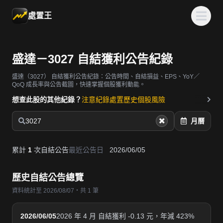
處置王
盛達－3027 自結獲利公告紀錄
盛達（3027）
自結獲利公告紀錄：公告時間、自結損益、EPS、YoY／
QoQ 成長率與公告截圖，快速掌握個股獲利動能。
想查此股的其他紀錄？
注意紀錄
處置歷史
個股風險
3027
月曆
累計
1
次自結公告
最近公告日
2026/06/05
歷史自結公告總覽
資料統計至 2026/08/07・共 1 筆
2026/06/05
2026 年 4 月 自結獲利 -0.13 元，年減 423%