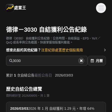
處置王
德律－3030 自結獲利公告紀錄
德律（3030）
自結獲利公告紀錄：公告時間、自結損益、EPS、YoY／
QoQ 成長率與公告截圖，快速掌握個股獲利動能。
想查此股的其他紀錄？
注意紀錄
處置歷史
個股風險
3030
月曆
累計
1
次自結公告
最近公告日
2026/03/03
歷史自結公告總覽
資料統計至 2026/08/05・共 1 筆
2026/03/03
2026 年 1 月 自結獲利 1.29 元，年增 64%