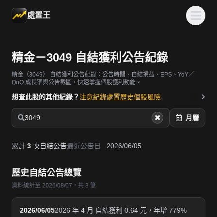
處置王
精金－3049 自結獲利公告紀錄
精金（3049）
自結獲利公告紀錄：公告時間、自結損益、EPS、YoY／
QoQ 成長率與公告截圖，快速掌握個股獲利動能。
想查此股的其他紀錄？
注意紀錄
處置歷史
個股風險
3049
月曆
累計
3
次自結公告
最近公告日
2026/06/05
歷史自結公告總覽
資料統計至 2026/08/07・共 3 筆
2026/06/05
2026 年 4 月 自結獲利 0.64 元，年增 779%