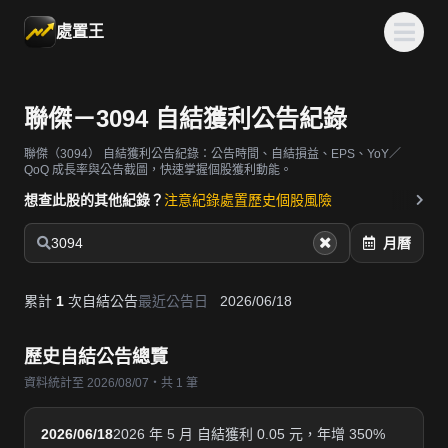
處置王
聯傑－3094 自結獲利公告紀錄
聯傑（3094）
自結獲利公告紀錄：公告時間、自結損益、EPS、YoY／
QoQ 成長率與公告截圖，快速掌握個股獲利動能。
想查此股的其他紀錄？
注意紀錄
處置歷史
個股風險
3094
月曆
累計
1
次自結公告
最近公告日
2026/06/18
歷史自結公告總覽
資料統計至 2026/08/07・共 1 筆
2026/06/18
2026 年 5 月 自結獲利 0.05 元，年增 350%