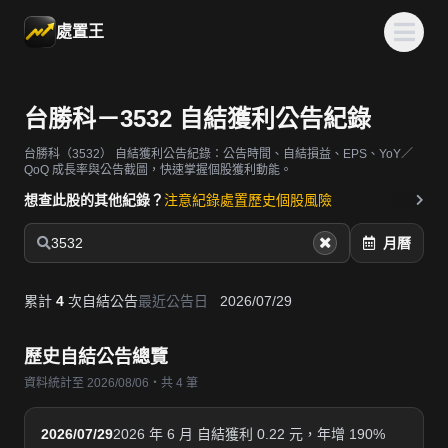
處置王
台勝科－3532 自結獲利公告紀錄
台勝科（3532）
自結獲利公告紀錄：公告時間、自結損益、EPS、YoY／
QoQ 成長率與公告截圖，快速掌握個股獲利動能。
想查此股的其他紀錄？
注意紀錄
處置歷史
個股風險
3532
月曆
累計
4
次自結公告
最近公告日
2026/07/29
歷史自結公告總覽
資料統計至 2026/08/06・共 4 筆
2026/07/29
2026 年 6 月 自結獲利 0.22 元，年增 190%