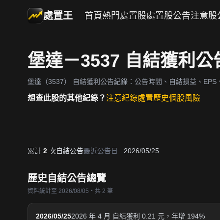
處置王
首頁
熱門處置股
處置股公告
注意股
堡達－3537 自結獲利
堡達（3537）
自結獲利公告紀錄：公告時間、自結損益、EPS、
想查此股的其他紀錄？
注意紀錄
處置歷史
個股風險
累計
2
次自結公告
最近公告日
2026/05/25
歷史自結公告總覽
資料統計至 2026/08/05・共 2 筆
2026/05/25
2026 年 4 月 自結獲利 0.21 元，年增 194%