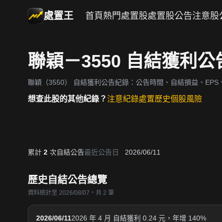
處置王
首頁
熱門處置股
處置股公告
注意股
聯穎－3550 自結獲利
聯穎（3550）
自結獲利公告紀錄：公告時間、自結損益、EPS、
想查此股的其他紀錄？
注意紀錄
處置歷史
個股風險
累計
2
次自結公告
最近公告日
2026/06/11
歷史自結公告總覽
資料統計至 2026/08/07・共 2 筆
2026/06/11
2026 年 4 月 自結獲利 0.24 元，年增 140%