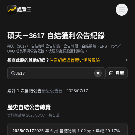
處置王
碩天－3617 自結獲利公告紀錄
碩天（3617）
自結獲利公告紀錄：公告時間、自結損益、EPS、YoY／
QoQ 成長率與公告截圖，快速掌握個股獲利動能。
想查此股的其他紀錄？
注意紀錄
處置歷史
個股風險
3617
月曆
累計
1
次自結公告
最近公告日
2025/07/17
歷史自結公告總覽
資料統計至 2026/08/07・共 1 筆
2025/07/17
2025 年 6 月 自結獲利 1.02 元，年減 29.17%