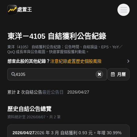
處置王
東洋－4105 自結獲利公告紀錄
東洋（4105）
自結獲利公告紀錄：公告時間、自結損益、EPS、YoY／
QoQ 成長率與公告截圖，快速掌握個股獲利動能。
想查此股的其他紀錄？
注意紀錄
處置歷史
個股風險
4105
月曆
累計
2
次自結公告
最近公告日
2026/04/27
歷史自結公告總覽
資料統計至 2026/08/07・共 2 筆
2026/04/27
2026 年 3 月 自結獲利 0.93 元，年增 30.99%