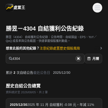
處置王
勝昱－4304 自結獲利公告紀錄
勝昱（4304）
自結獲利公告紀錄：公告時間、自結損益、EPS、YoY／
QoQ 成長率與公告截圖，快速掌握個股獲利動能。
想查此股的其他紀錄？
注意紀錄
處置歷史
個股風險
4304
月曆
累計
2
次自結公告
最近公告日
2025/12/30
歷史自結公告總覽
資料統計至 2026/08/05・共 2 筆
2025/12/30
2025 年 11 月 自結獲利 -0.08 元，年減 11%