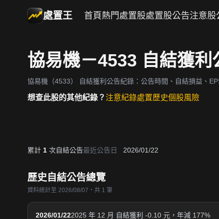
處置王
首頁
熱門處置股
處置股公告
注意股
協易機－4533 自結獲
協易機（4533）
自結獲利公告紀錄：公告時間、自結損益、EPS
想查此股的其他紀錄？
注意紀錄
處置歷史
個股風險
累計
1
次自結公告
最近公告日
2026/01/22
歷史自結公告總覽
資料統計至 2026/08/07・共 1 筆
2026/01/22
2025 年 12 月 自結獲利 -0.10 元，年減 177%