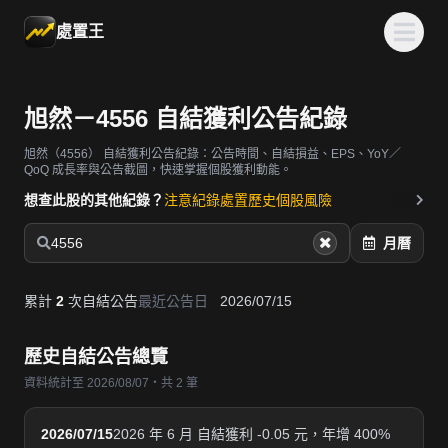
處置王
旭然－4556 自結獲利公告紀錄
旭然（4556）
自結獲利公告紀錄：公告時間、自結損益、EPS、YoY／
QoQ 成長率與公告截圖，快速掌握個股獲利動能。
想查此股的其他紀錄？
注意紀錄
處置歷史
個股風險
4556
月曆
累計
2
次自結公告
最近公告日
2026/07/15
歷史自結公告總覽
資料統計至 2026/08/07・共 2 筆
2026/07/15
2026 年 6 月 自結獲利 -0.05 元，年增 400%