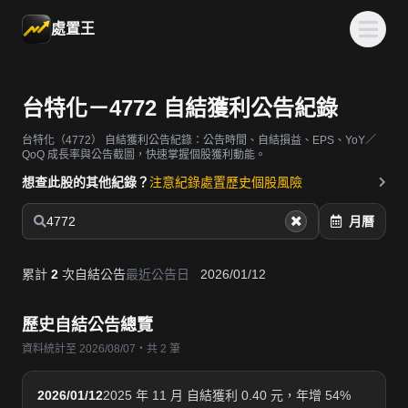
處置王
台特化－4772 自結獲利公告紀錄
台特化（4772）
自結獲利公告紀錄：公告時間、自結損益、EPS、YoY／
QoQ 成長率與公告截圖，快速掌握個股獲利動能。
想查此股的其他紀錄？
注意紀錄
處置歷史
個股風險
4772
月曆
累計
2
次自結公告
最近公告日
2026/01/12
歷史自結公告總覽
資料統計至 2026/08/07・共 2 筆
2026/01/12
2025 年 11 月 自結獲利 0.40 元，年增 54%