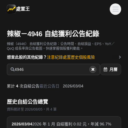
處置王
辣椒－4946 自結獲利公告紀錄
辣椒（4946）
自結獲利公告紀錄：公告時間、自結損益、EPS、YoY／
QoQ 成長率與公告截圖，快速掌握個股獲利動能。
想查此股的其他紀錄？
注意紀錄
處置歷史
個股風險
4946
月曆
累計
4
次自結公告
最近公告日
2026/03/04
歷史自結公告總覽
資料統計至 2026/08/05・共 4 筆
2026/03/04
2026 年 1 月 自結獲利 0.02 元，年減 96.7%