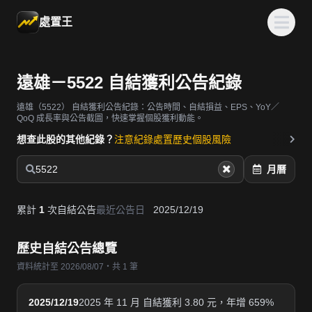
處置王
遠雄－5522 自結獲利公告紀錄
遠雄（5522）
自結獲利公告紀錄：公告時間、自結損益、EPS、YoY／
QoQ 成長率與公告截圖，快速掌握個股獲利動能。
想查此股的其他紀錄？
注意紀錄
處置歷史
個股風險
5522
月曆
累計
1
次自結公告
最近公告日
2025/12/19
歷史自結公告總覽
資料統計至 2026/08/07・共 1 筆
2025/12/19
2025 年 11 月 自結獲利 3.80 元，年增 659%