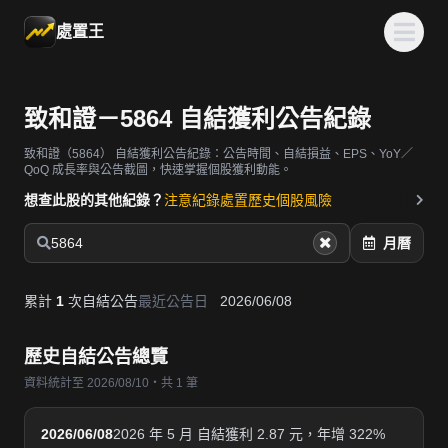
處置王
致和證－5864 自結獲利公告紀錄
致和證（5864）
自結獲利公告紀錄：公告時間、自結損益、EPS、YoY／
QoQ 成長率與公告截圖，快速掌握個股獲利動能。
想查此股的其他紀錄？
注意紀錄
處置歷史
個股風險
5864
月曆
累計
1
次自結公告
最近公告日
2026/06/08
歷史自結公告總覽
資料統計至 2026/08/10・共 1 筆
2026/06/08
2026 年 5 月 自結獲利 2.87 元，年增 322%