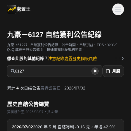
處置王
九豪－6127 自結獲利公告紀錄
九豪（6127）
自結獲利公告紀錄：公告時間、自結損益、EPS、YoY／
QoQ 成長率與公告截圖，快速掌握個股獲利動能。
想查此股的其他紀錄？
注意紀錄
處置歷史
個股風險
6127
月曆
累計
4
次自結公告
最近公告日
2026/07/02
歷史自結公告總覽
資料統計至 2026/08/07・共 4 筆
2026/07/02
2026 年 5 月 自結獲利 -0.16 元，年增 42.9%