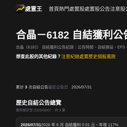
處置王
首頁
熱門處置股
處置股公告
注意股
合晶－6182 自結獲利
合晶（6182）
自結獲利公告紀錄：公告時間、自結損益、EPS、
想查此股的其他紀錄？
注意紀錄
處置歷史
個股風險
累計
3
次自結公告
最近公告日
2026/07/31
歷史自結公告總覽
資料統計至 2026/08/07・共 3 筆
2026/07/31
2026 年 6 月 自結獲利 0.01 元，年增 117%