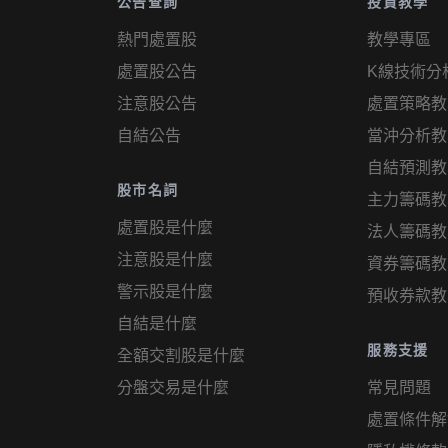
公告查詢
投資教學
熱門處置股
教學專區
處置股公告
K線技術分
注意股公告
處置策略教
自結公告
當沖分析教
自結預測教
股市名詞
主力籌碼教
處置股是什麼
法人籌碼教
注意股是什麼
資券籌碼教
警示股是什麼
預收券款教
自結是什麼
服務支援
全額交割股是什麼
分盤交易是什麼
常見問題
處置條件解