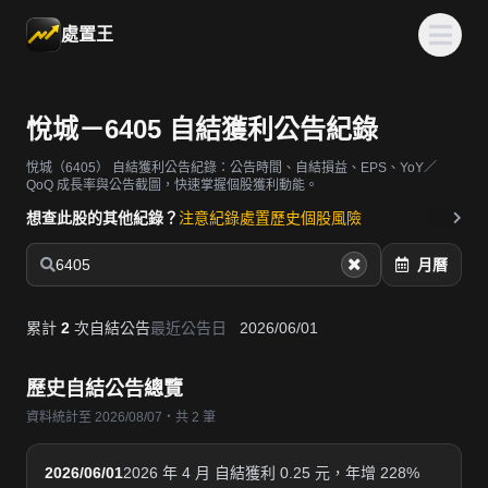
處置王
悅城－6405 自結獲利公告紀錄
悅城（6405）
自結獲利公告紀錄：公告時間、自結損益、EPS、YoY／
QoQ 成長率與公告截圖，快速掌握個股獲利動能。
想查此股的其他紀錄？
注意紀錄
處置歷史
個股風險
6405
月曆
累計
2
次自結公告
最近公告日
2026/06/01
歷史自結公告總覽
資料統計至 2026/08/07・共 2 筆
2026/06/01
2026 年 4 月 自結獲利 0.25 元，年增 228%