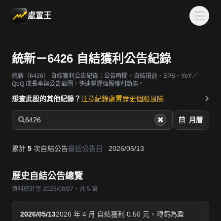
處置王
統新－6426 自結獲利公告紀錄
統新（6426）
自結獲利公告紀錄：公告時間、自結損益、EPS、YoY／
QoQ 成長率與公告截圖，快速掌握個股獲利動能。
想查此股的其他紀錄？
注意紀錄
處置歷史
個股風險
6426
月曆
累計
5
次自結公告
最近公告日
2026/05/13
歷史自結公告總覽
資料統計至 2026/08/07・共 5 筆
2026/05/13
2026 年 4 月 自結獲利 0.50 元，轉虧為盈