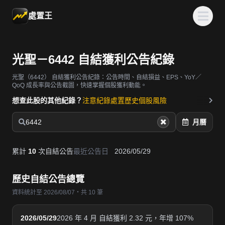
處置王
光聖－6442 自結獲利公告紀錄
光聖（6442）
自結獲利公告紀錄：公告時間、自結損益、EPS、YoY／
QoQ 成長率與公告截圖，快速掌握個股獲利動能。
想查此股的其他紀錄？
注意紀錄
處置歷史
個股風險
6442
月曆
累計
10
次自結公告
最近公告日
2026/05/29
歷史自結公告總覽
資料統計至 2026/08/07・共 10 筆
2026/05/29
2026 年 4 月 自結獲利 2.32 元，年增 107%