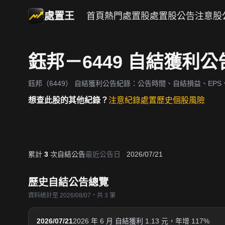
處置王
首頁
熱門處置股
處置股公告
注意股
鈺邦－6449 自結獲利
鈺邦（6449）
自結獲利公告紀錄：公告時間、自結損益、EPS、
想查此股的其他紀錄？
注意紀錄
處置歷史
個股風險
累計
3
次自結公告
最近公告日
2026/07/21
歷史自結公告總覽
資料統計至 2026/08/07・共 3 筆
2026/07/21
2026 年 6 月 自結獲利 1.13 元，年增 117%