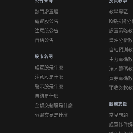
公告查詢
投資教學
熱門處置股
教學專區
處置股公告
K線技術分
注意股公告
處置策略教
自結公告
當沖分析教
自結預測教
股市名詞
主力籌碼教
處置股是什麼
法人籌碼教
注意股是什麼
資券籌碼教
警示股是什麼
預收券款教
自結是什麼
服務支援
全額交割股是什麼
分盤交易是什麼
常見問題
處置條件解