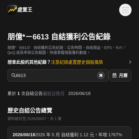
處置王
朋億*－6613 自結獲利公告紀錄
朋億*（6613）
自結獲利公告紀錄：公告時間、自結損益、EPS、YoY／
QoQ 成長率與公告截圖，快速掌握個股獲利動能。
想查此股的其他紀錄？
注意紀錄
處置歷史
個股風險
6613
月曆
累計
1
次自結公告
最近公告日
2026/06/18
歷史自結公告總覽
資料統計至 2026/08/07・共 1 筆
2026/06/18
2026 年 5 月 自結獲利 1.12 元，年增 1767%