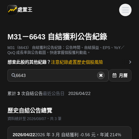
處置王
M31－6643 自結獲利公告紀錄
M31（6643）
自結獲利公告紀錄：公告時間、自結損益、EPS、YoY／
QoQ 成長率與公告截圖，快速掌握個股獲利動能。
想查此股的其他紀錄？
注意紀錄
處置歷史
個股風險
6643
月曆
累計
3
次自結公告
最近公告日
2026/04/22
歷史自結公告總覽
資料統計至 2026/08/07・共 3 筆
2026/04/22
2026 年 3 月 自結獲利 -0.56 元，年減 214%