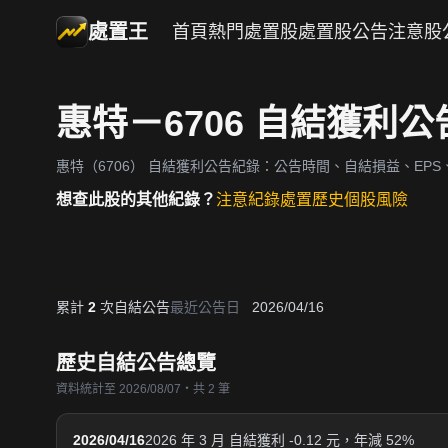
處置王
首頁
熱門處置股
處置股公告
注意股
惠特－6706 自結獲利
惠特（6706）
自結獲利公告紀錄：公告時間、自結損益、EPS、
想查此股的其他紀錄？
注意紀錄
處置歷史
個股風險
累計
2
次自結公告
最近公告日
2026/04/16
歷史自結公告總覽
資料統計至 2026/08/07・共 2 筆
2026/04/16
2026 年 3 月 自結獲利 -0.12 元，年減 52%