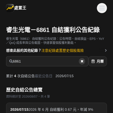
處置王
睿生光電－6861 自結獲利公告紀錄
睿生光電（6861）
自結獲利公告紀錄：公告時間、自結損益、EPS、YoY
／QoQ 成長率與公告截圖，快速掌握個股獲利動能。
想查此股的其他紀錄？
注意紀錄
處置歷史
個股風險
6861
月曆
累計
4
次自結公告
最近公告日
2026/07/15
歷史自結公告總覽
資料統計至 2026/08/07・共 4 筆
2026/07/15
2026 年 6 月 自結獲利 0.67 元，年減 9%