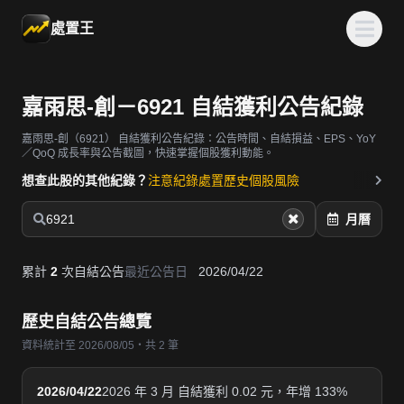
處置王
嘉雨思-創－6921 自結獲利公告紀錄
嘉雨思-創（6921）
自結獲利公告紀錄：公告時間、自結損益、EPS、YoY
／QoQ 成長率與公告截圖，快速掌握個股獲利動能。
想查此股的其他紀錄？
注意紀錄
處置歷史
個股風險
6921
月曆
累計
2
次自結公告
最近公告日
2026/04/22
歷史自結公告總覽
資料統計至 2026/08/05・共 2 筆
2026/04/22
2026 年 3 月 自結獲利 0.02 元，年增 133%