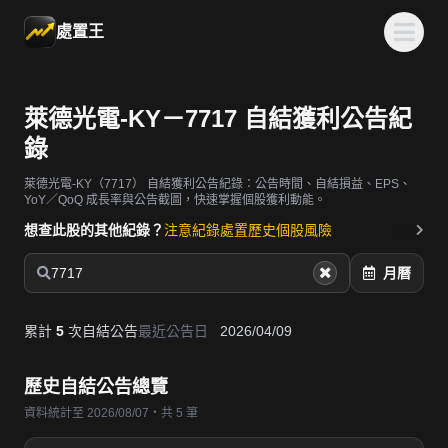
處置王
萊德光電-KY－7717 自結獲利公告紀
錄
萊德光電-KY（7717）
自結獲利公告紀錄：公告時間、自結損益、EPS、
YoY／QoQ 成長率與公告截圖，快速掌握個股獲利動能。
想查此股的其他紀錄？
注意紀錄
處置歷史
個股風險
7717
月曆
累計
5
次自結公告
最近公告日
2026/04/09
歷史自結公告總覽
資料統計至 2026/08/07・共 5 筆