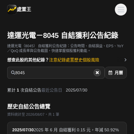
處置王
達運光電－8045 自結獲利公告紀錄
達運光電（8045）
自結獲利公告紀錄：公告時間、自結損益、EPS、YoY
／QoQ 成長率與公告截圖，快速掌握個股獲利動能。
想查此股的其他紀錄？
注意紀錄
處置歷史
個股風險
8045
月曆
累計
1
次自結公告
最近公告日
2025/07/30
歷史自結公告總覽
資料統計至 2026/08/07・共 1 筆
2025/07/30
2025 年 6 月 自結獲利 0.15 元，年減 50.92%