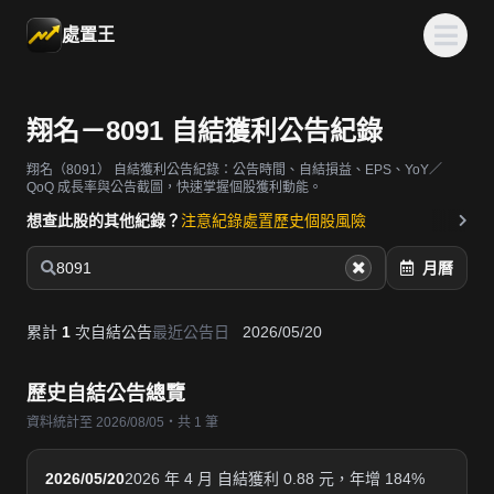
處置王
翔名－8091 自結獲利公告紀錄
翔名（8091）
自結獲利公告紀錄：公告時間、自結損益、EPS、YoY／
QoQ 成長率與公告截圖，快速掌握個股獲利動能。
想查此股的其他紀錄？
注意紀錄
處置歷史
個股風險
8091
月曆
累計
1
次自結公告
最近公告日
2026/05/20
歷史自結公告總覽
資料統計至 2026/08/05・共 1 筆
2026/05/20
2026 年 4 月 自結獲利 0.88 元，年增 184%