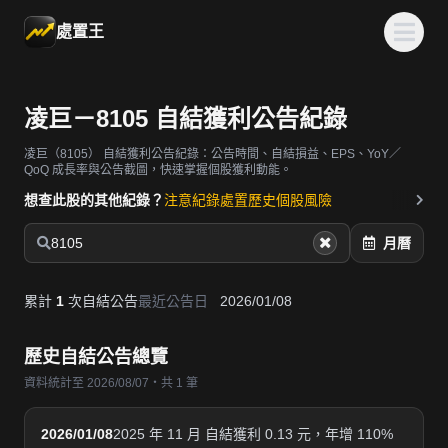
處置王
凌巨－8105 自結獲利公告紀錄
凌巨（8105）
自結獲利公告紀錄：公告時間、自結損益、EPS、YoY／
QoQ 成長率與公告截圖，快速掌握個股獲利動能。
想查此股的其他紀錄？
注意紀錄
處置歷史
個股風險
8105
月曆
累計
1
次自結公告
最近公告日
2026/01/08
歷史自結公告總覽
資料統計至 2026/08/07・共 1 筆
2026/01/08
2025 年 11 月 自結獲利 0.13 元，年增 110%