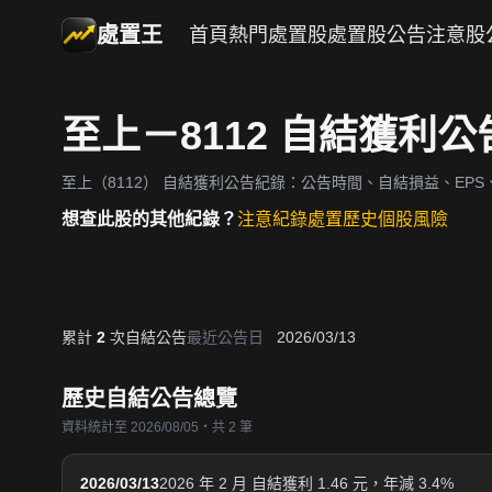
處置王
首頁
熱門處置股
處置股公告
注意股
至上－8112 自結獲利
至上（8112）
自結獲利公告紀錄：公告時間、自結損益、EPS、
想查此股的其他紀錄？
注意紀錄
處置歷史
個股風險
累計
2
次自結公告
最近公告日
2026/03/13
歷史自結公告總覽
資料統計至 2026/08/05・共 2 筆
2026/03/13
2026 年 2 月 自結獲利 1.46 元，年減 3.4%