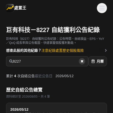
處置王
巨有科技－8227 自結獲利公告紀錄
巨有科技（8227）
自結獲利公告紀錄：公告時間、自結損益、EPS、YoY
／QoQ 成長率與公告截圖，快速掌握個股獲利動能。
想查此股的其他紀錄？
注意紀錄
處置歷史
個股風險
8227
月曆
累計
4
次自結公告
最近公告日
2026/05/12
歷史自結公告總覽
資料統計至 2026/08/05・共 4 筆
2026/05/12