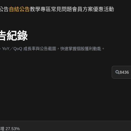
公告
自結公告
教學專區
常見問題
會員方案
優惠活動
公告紀錄
YoY／QoQ 成長率與公告截圖，快速掌握個股獲利動能。
年增 27.53%