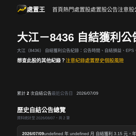
處置王
首頁
熱門處置股
處置股公告
注意股
大江－8436 自結獲利
大江（8436）
自結獲利公告紀錄：公告時間、自結損益、EPS、
想查此股的其他紀錄？
注意紀錄
處置歷史
個股風險
累計
2
次自結公告
最近公告日
2026/07/09
歷史自結公告總覽
資料統計至 2026/08/07・共 2 筆
2026/07/09
undefined 年 undefined 月 自結獲利 3.15 元，