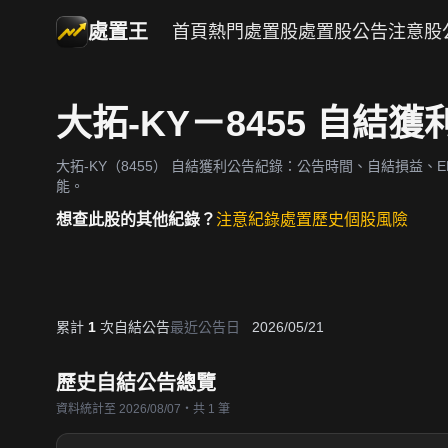
處置王
首頁
熱門處置股
處置股公告
注意股
大拓-KY－8455 自結
大拓-KY（8455）
自結獲利公告紀錄：公告時間、自結損益、EP
能。
想查此股的其他紀錄？
注意紀錄
處置歷史
個股風險
累計
1
次自結公告
最近公告日
2026/05/21
歷史自結公告總覽
資料統計至 2026/08/07・共 1 筆