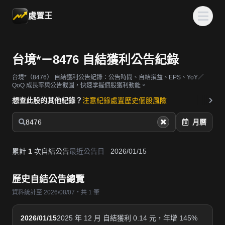
處置王
台境*－8476 自結獲利公告紀錄
台境*（8476）
自結獲利公告紀錄：公告時間、自結損益、EPS、YoY／
QoQ 成長率與公告截圖，快速掌握個股獲利動能。
想查此股的其他紀錄？
注意紀錄
處置歷史
個股風險
8476
月曆
累計
1
次自結公告
最近公告日
2026/01/15
歷史自結公告總覽
資料統計至 2026/08/07・共 1 筆
2026/01/15
2025 年 12 月 自結獲利 0.14 元，年增 145%