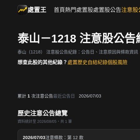
處置王
首頁
熱門處置股
處置股公告
注意股
泰山－1218 注意股公告
泰山（1218）
注意股公告紀錄：公告日、注意原因與條款資訊
想查此股的其他紀錄？
處置歷史
自結紀錄
個股風險
累計
1
次注意公告
最近公告日
2026/07/03
歷史注意公告總覽
資料統計至 2026/08/05・共 1 筆
2026/07/03
注意條款：第 12 款