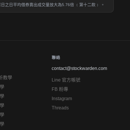
日之日平均借券賣出成交量放大為5.76倍 ﹝第十二款﹞ 。
聯絡
contact@stockwarden.com
析教學
Line 官方帳號
學
FB 粉專
學
Instagram
學
Threads
學
學