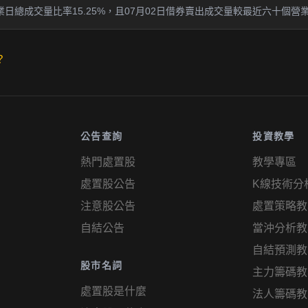
日總成交量比率15.25%，且07月02日借券賣出成交量較最近六十個營業
？
公告查詢
投資教學
熱門處置股
教學專區
處置股公告
K線技術分
注意股公告
處置策略教
自結公告
當沖分析教
自結預測教
股市名詞
主力籌碼教
處置股是什麼
法人籌碼教