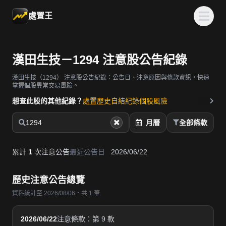
處置王
漢田生技－1294 注意股公告紀錄
漢田生技（1294）
注意股公告紀錄：公告日、注意原因與條款資訊，快速
掌握個股異常交易風險。
想查此股的其他紀錄？
處置歷史
自結紀錄
個股風險
1294
月曆
全部條款
累計
1
次注意公告
最近公告日
2026/06/22
歷史注意公告總覽
資料統計至 2026/08/06・共 1 筆
2026/06/22
注意條款：第 9 款