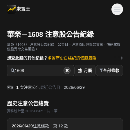
處置王
華榮－1608 注意股公告紀錄
華榮（1608）
注意股公告紀錄：公告日、注意原因與條款資訊，快速掌握
個股異常交易風險。
想查此股的其他紀錄？
處置歷史
自結紀錄
個股風險
1608
月曆
全部條款
累計
1
次注意公告
最近公告日
2026/06/29
歷史注意公告總覽
資料統計至 2026/08/05・共 1 筆
2026/06/29
注意條款：第 12 款