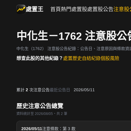
處置王
首頁
熱門處置股
處置股公告
注意股
中化生－1762 注意股
中化生（1762）
注意股公告紀錄：公告日、注意原因與條款資
想查此股的其他紀錄？
處置歷史
自結紀錄
個股風險
累計
2
次注意公告
最近公告日
2026/05/11
歷史注意公告總覽
資料統計至 2026/08/05・共 2 筆
2026/05/11
注意條款：第 3 款