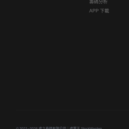
籌碼分析
APP 下載
© 2021–2026 處之泰然有限公司｜處置王 StockWarden