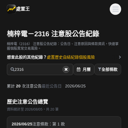
處置王
楠梓電－2316 注意股公告紀錄
楠梓電（2316）
注意股公告紀錄：公告日、注意原因與條款資訊，快速掌
握個股異常交易風險。
想查此股的其他紀錄？
處置歷史
自結紀錄
個股風險
2316
月曆
全部條款
累計
20
次注意公告
最近公告日
2026/06/25
歷史注意公告總覽
資料統計至 2026/08/05・共 20 筆
2026/06/25
注意條款：第 1 款