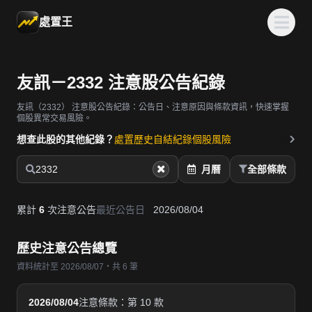
處置王
友訊－2332 注意股公告紀錄
友訊（2332）
注意股公告紀錄：公告日、注意原因與條款資訊，快速掌握
個股異常交易風險。
想查此股的其他紀錄？
處置歷史
自結紀錄
個股風險
2332
月曆
全部條款
累計
6
次注意公告
最近公告日
2026/08/04
歷史注意公告總覽
資料統計至 2026/08/07・共 6 筆
2026/08/04
注意條款：第 10 款