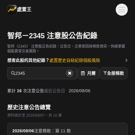
處置王
智邦－2345 注意股公告紀錄
智邦（2345）
注意股公告紀錄：公告日、注意原因與條款資訊，快速掌握
個股異常交易風險。
想查此股的其他紀錄？
處置歷史
自結紀錄
個股風險
2345
月曆
全部條款
累計
16
次注意公告
最近公告日
2026/08/06
歷史注意公告總覽
資料統計至 2026/08/07・共 16 筆
2026/08/06
注意條款：第 11 款