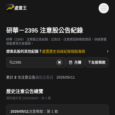
處置王
研華－2395 注意股公告紀錄
研華（2395）
注意股公告紀錄：公告日、注意原因與條款資訊，快速掌握
個股異常交易風險。
想查此股的其他紀錄？
處置歷史
自結紀錄
個股風險
2395
月曆
全部條款
累計
2
次注意公告
最近公告日
2026/05/11
歷史注意公告總覽
資料統計至 2026/08/05・共 2 筆
2026/05/11
注意條款：第 1 款